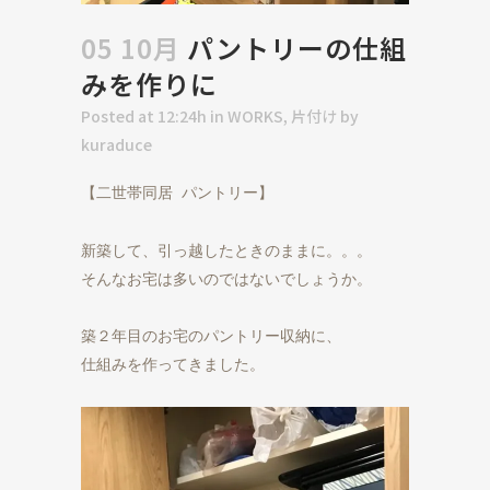
05 10月
パントリーの仕組
みを作りに
Posted at 12:24h
in
WORKS
,
片付け
by
kuraduce
【二世帯同居 パントリー】
新築して、引っ越したときのままに。。。

そんなお宅は多いのではないでしょうか。

築２年目のお宅のパントリー収納に、

仕組みを作ってきました。
