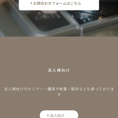
お問合わせフォームはこちら
F
O
R
B
U
S
I
N
E
S
S
法人様向け
法人様向けのセミナー・講演や執筆・取材なども承っておりま
す
法人向け