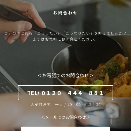
C
O
N
T
A
C
T
お問合わせ
自分の中にある「こうしたい」「こうなりたい」を叶えませんか？
まずはお気軽にお問合せください。
＜お電話でのお問合わせ＞
TEL/ ０１２０－４４４－８８１
人受付時間：平日 / 10：00 ～ 18：30
＜メールでのお問合わせ＞