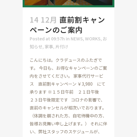
14 12月
直前割キャン
ペーンのご案内
Posted at 09:57h
in
NEWS
,
WORKS
,
お
知らせ
,
家事
,
片付け
こんにちは。クラデュースのふたぎで
す。 今日も、お得なキャンペーンのご案
内をさせてください。 家事代行サービ
ス 直前割キャンペーン ￥3,980 にて
承ります ※１５日午前 ２１日午後
２３日午後限定です コロナの影響で、
直前のキャンセルが相次いでおります。
（体調を崩された方、自宅待機中の方、
皆様お見舞い申し上げます。） それに伴
い、弊社スタッフのスケジュールが、