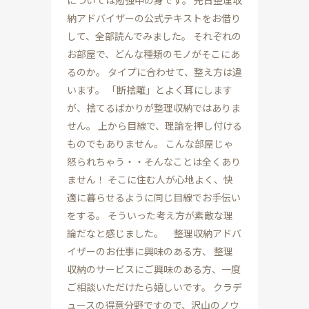
については勉強中の身です。 先日整理収
納アドバイザーの公式テキストをお借り
して、全部読んでみました。 それぞれの
お部屋で、どんな種類のモノがそこにあ
るのか。 タイプに合わせて、整え方は違
います。 「断捨離」とよく耳にします
が、捨てるばかりが整理収納ではありま
せん。 上から目線で、理論を押し付ける
ものでもありません。 こんな部屋じゃ
怒られちゃう・・そんなことは全くあり
ません！ そこに住む人が心地よく、快
適に暮らせるように同じ目線でお手伝い
をする。 そういった考え方が素敵な理
論だなと感じました。 整理収納アドバ
イザーのお仕事に興味のある方、 整理
収納のサービスにご興味のある方、一度
ご相談いただけたら嬉しいです。 クラデ
ュースの得意分野ですので、沢山のノウ