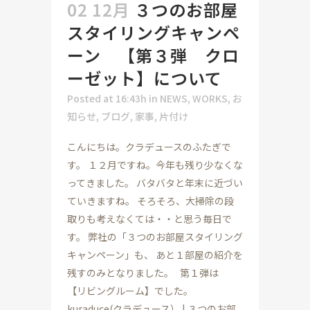
02 12月
３つのお部屋
スタイリングキャンペ
ーン 【第３弾 クロ
ーゼット】について
Posted at 16:43h
in
NEWS
,
WORKS
,
お
知らせ
,
ブログ
,
家事
,
片付け
こんにちは。クラデュースのふたぎで
す。 １２月ですね。今年も残り少なくな
ってきました。 バタバタと年末に近づい
ていきますね。 そろそろ、大掃除の段
取りも考えなくては・・と思う毎日で
す。 弊社の「３つのお部屋スタイリング
キャンペーン」も、 あと１部屋の紹介を
残すのみとなりました。 第１弾は
【リビングルーム】でした。
kuraduce(クラデュース） | ３つのお部