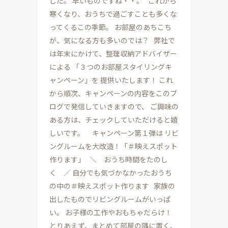
した。 早いものですね・・。 これから
寒くなり、おうちで過ごすことも多くな
ってくるこの季節。 お部屋のあちこち
が、気になる方も多いのでは？ 弊社で
は年末にかけて、整理収納アドバイザー
による 「３つのお部屋スタイリングキ
ャンペーン」を 提供いたします！ これ
から順次、キャンペーンの内容をこのブ
ログで発信していきますので、 ご興味の
ある方は、チェックしていただけると嬉
しいです。 キャンペーン第１弾は リビ
ングルームを大改造！「＃映えスポット
作ります」 ＼ おうち時間をたのし
く ／ 自分でも気づかなかったおうち
の中の＃映えスポット作ります 家族の
出したものでリビングルームがいっぱ
い。 お子様の工作やおもちゃだらけ！
とりあえず、まとめて部屋の隅に置く、