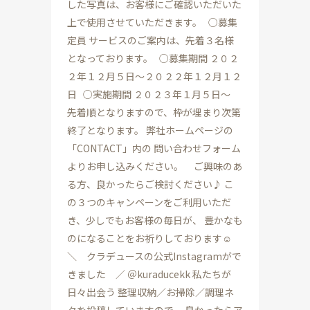
した写真は、お客様にご確認いただいた
上で使用させていただきます。 ○募集
定員 サービスのご案内は、先着３名様
となっております。 ○募集期間 ２０２
２年１２月５日～２０２２年１２月１２
日 ○実施期間 ２０２３年１月５日～
先着順となりますので、枠が埋まり次第
終了となります。 弊社ホームページの
「CONTACT」内の 問い合わせフォーム
よりお申し込みください。 ご興味のあ
る方、良かったらご検討ください♪ こ
の３つのキャンペーンをご利用いただ
き、少しでもお客様の毎日が、 豊かなも
のになることをお祈りしております☺
＼ クラデュースの公式Instagramがで
きました ／ ＠kuraducekk 私たちが
日々出会う 整理収納／お掃除／調理ネ