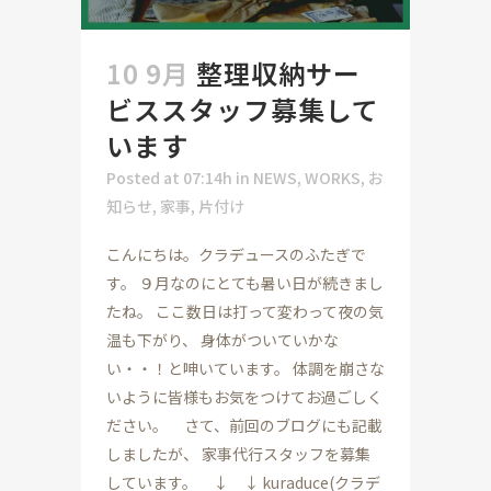
10 9月
整理収納サー
ビススタッフ募集して
います
Posted at 07:14h
in
NEWS
,
WORKS
,
お
知らせ
,
家事
,
片付け
こんにちは。クラデュースのふたぎで
す。 ９月なのにとても暑い日が続きまし
たね。 ここ数日は打って変わって夜の気
温も下がり、 身体がついていかな
い・・！と呻いています。 体調を崩さな
いように皆様もお気をつけてお過ごしく
ださい。 さて、前回のブログにも記載
しましたが、 家事代行スタッフを募集
しています。 ↓ ↓ kuraduce(クラデ