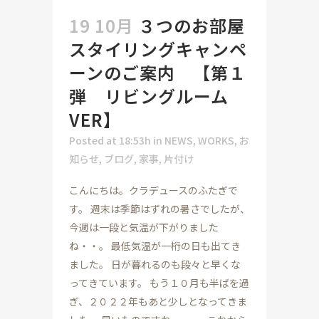
19 10月
３つのお部屋
スタイリングキャンペ
ーンのご案内 【第１
弾 リビングルーム
VER】
Posted at 18:53h
in
NEWS
,
WORKS
,
お
知らせ
,
ブログ
,
家事
,
片付け
こんにちは。クラデュースのふたぎで
す。 週末は季節はずれの暑さでしたが、
今週は一段と気温が下がりました
ね・・。 最低気温が一桁の日も出てき
ました。 日が暮れるのも段々と早くな
ってきています。 もう１０月も半ばを過
ぎ、２０２２年もあと少しとなってきま