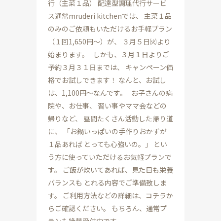
行（主菜１品） 配達型調理代行サービ
ス通常mruderi kitchenでは、 主菜１品
のみのご依頼もいただけるお手軽プラン
（１回1,650円～）が、 ３月５日㈫より
始まります。 しかも、３月１日よりご
予約３月３１日までは、 キャンペーン価
格でお試しできます！ なんと、お試し
は、1,100円～なんです。 お子さんの病
院や、お仕事、 習い事やママ会などの
帰りなど、 昼間たくさん活動した帰り道
に、 「お鍋いっぱいの手作りおかずが
１品あれば とっても心強いの。」 とい
う方に使っていただけるお気軽プランで
す。 ご飯が炊いてあれば、見た目も栄養
バランスも とれる内容でご準備致しま
す。 ご利用方法などの詳細は、コチラか
らご確認ください。 もちろん、通常プ