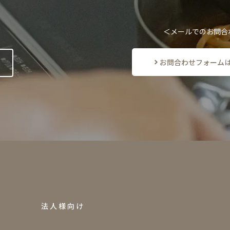
＜メールでのお問合
お問合わせフォーム
F
O
R
B
U
S
I
N
E
S
S
法人様向け