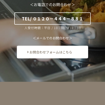
＜お電話でのお問合わせ＞
TEL/ ０１２０－４４４－８８１
人受付時間：平日 / 10：00 ～ 18：30
＜メールでのお問合わせ＞
お問合わせフォームはこちら
F
O
R
B
U
S
I
N
E
S
S