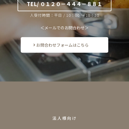
TEL/ ０１２０－４４４－８８１
人受付時間：平日 / 10：00 ～ 18：30
＜メールでのお問合わせ＞
お問合わせフォームはこちら
F
O
R
B
U
S
I
N
E
S
S
法人様向け