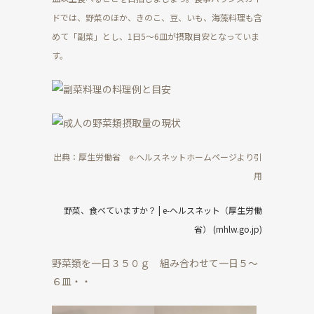
ドでは、野菜のほか、きのこ、豆、いも、海藻料理も含
めて「副菜」とし、
1
日
5
～
6
皿が摂取目安となっていま
す。
出典：厚生労働省
e-
ヘルスネットホームページより引
用
野菜、食べていますか？
| e-
ヘルスネット（厚生労働
省）
(mhlw.go.jp)
野菜類を一日３５０ｇ 組み合わせて一日５～
６皿・・