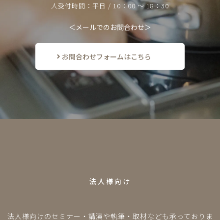
人受付時間：平日 / 10：00 ～ 18：30
＜メールでのお問合わせ＞
お問合わせフォームはこちら
F
O
R
B
U
S
I
N
E
S
S
法人様向け
法人様向けのセミナー・講演や執筆・取材なども承っておりま