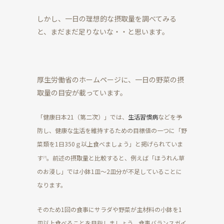
しかし、一日の理想的な摂取量を調べてみる
と、まだまだ足りないな・・と思います。
厚生労働省のホームページに、一日の野菜の摂
取量の目安が載っています。
「健康日本
21
（第二次）」では、
生活習慣病
などを予
防し、健康な生活を維持するための目標値の一つに「野
菜類を
1
日
350
ｇ以上食べましょう」と掲げられていま
す
。前述の摂取量と比較すると、例えば「ほうれん草
[3]
のお浸し」では小鉢
1
皿～
2
皿分が不足していることに
なります。
そのため
1
回の食事にサラダや野菜が主材料の小鉢を
1
皿以上食べることを目指しましょう。食事バランスガイ