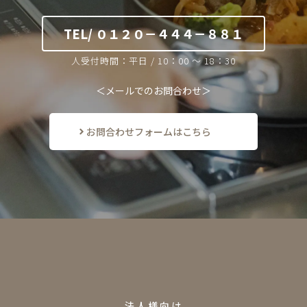
TEL/ ０１２０－４４４－８８１
人受付時間：平日 / 10：00 ～ 18：30
＜メールでのお問合わせ＞
お問合わせフォームはこちら
F
O
R
B
U
S
I
N
E
S
S
法人様向け